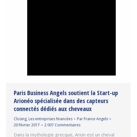
Paris Business Angels soutient la Start-up
Arionéo spécialisée dans des capteurs
connectés dédiés aux cheveaux
Closing
,
Les entreprises financées
Par
France Angels
20 février 2017
2 007 Commentaires
Dans la mythologie grecque, Arion est un cheval