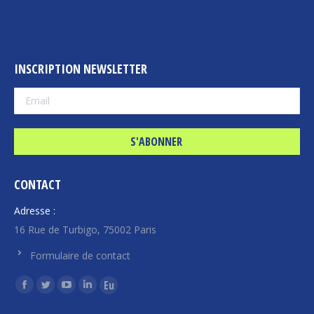
INSCRIPTION NEWSLETTER
CONTACT
Adresse :
16 Rue de Turbigo, 75002 Paris
Formulaire de contact
Trouvez nous sur :
La
La
La
La
La
page
page
page
page
page