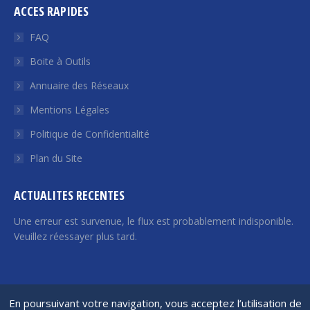
ACCES RAPIDES
Facebook
Twitter
YouTube
LinkedIn
Euroquity
s'ouvre
s'ouvre
s'ouvre
s'ouvre
s'ouvre
FAQ
dans
dans
dans
dans
dans
Boite à Outils
une
une
une
une
une
Annuaire des Réseaux
nouvelle
nouvelle
nouvelle
nouvelle
nouvelle
fenêtre
fenêtre
fenêtre
fenêtre
fenêtre
Mentions Légales
Politique de Confidentialité
Plan du Site
ACTUALITES RECENTES
Une erreur est survenue, le flux est probablement indisponible.
Veuillez réessayer plus tard.
France Angels | 2026 © Tous droits réservés
En poursuivant votre navigation, vous acceptez l’utilisation de