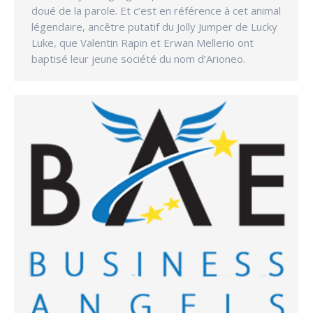
doué de la parole. Et c’est en référence à cet animal
légendaire, ancêtre putatif du Jolly Jumper de Lucky
Luke, que Valentin Rapin et Erwan Mellerio ont
baptisé leur jeune société du nom d’Arioneo.