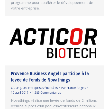
programme pour accélérer le développement de
votre entreprise.
Provence Business Angels participe à la
levée de fonds de Novathings
Closing
,
Les entreprises financées
Par
France Angels
19 avril 2017
1 285 Commentaires
Novathings réalise une levée de fonds de 2 millions
d’euros auprès d’un pool d’investisseurs nationaux