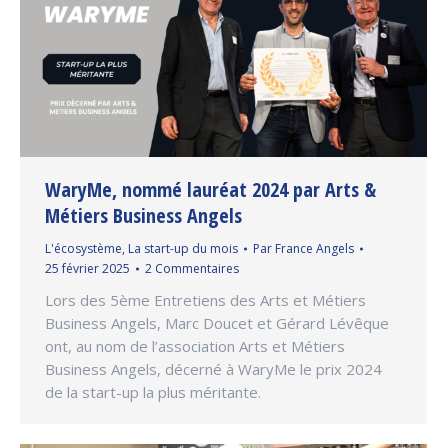
WaryMe, nommé lauréat 2024 par Arts &
Métiers Business Angels
L'écosystème
,
La start-up du mois
Par
France Angels
25 février 2025
2 Commentaires
Lors des 5ème Entretiens des Arts et Métiers
Business Angels, Marc Doucet et Gérard Lévêque
ont, au nom de l’association Arts et Métiers
Business Angels, décerné à WaryMe le prix 2024
de la start-up la plus méritante.