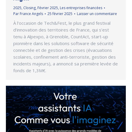
2025
,
Closing
,
Février 2025
,
Les entreprises financées
Par
France Angels
25 février 2025
Laisser un commentaire
À l’occasion de Tech&Fest, le plus grand festival
d’innovation des territoires de France, qui s’est
tenu à Alpexpo, à Grenoble, CountAct, start-up
pionnière dans les solutions software de sécurité
connectée et de gestion des crises (évacuations
scolaires, confinement anti-terroriste, gestion des
incidents majeurs), a annoncé sa première levée de
fonds de 1,3M€.