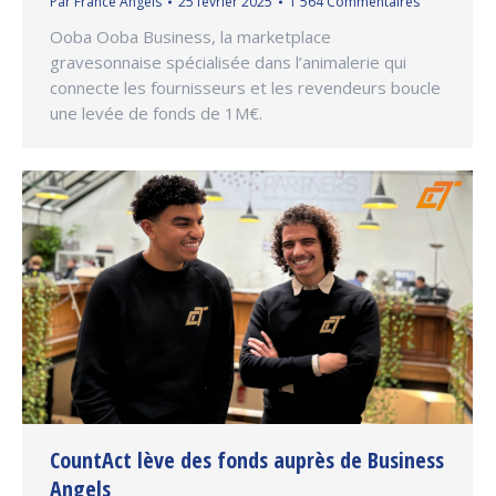
Par
France Angels
25 février 2025
1 564 Commentaires
Ooba Ooba Business, la marketplace
gravesonnaise spécialisée dans l’animalerie qui
connecte les fournisseurs et les revendeurs boucle
une levée de fonds de 1M€.
CountAct lève des fonds auprès de Business
Angels