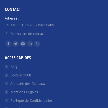
CONTACT
Adresse :
16 Rue de Turbigo, 75002 Paris
Formulaire de contact
Trouvez nous sur :
La
La
La
La
La
page
page
page
page
page
ACCES RAPIDES
Facebook
Twitter
YouTube
LinkedIn
Euroquity
s'ouvre
s'ouvre
s'ouvre
s'ouvre
s'ouvre
FAQ
dans
dans
dans
dans
dans
Boite à Outils
une
une
une
une
une
Annuaire des Réseaux
nouvelle
nouvelle
nouvelle
nouvelle
nouvelle
fenêtre
fenêtre
fenêtre
fenêtre
fenêtre
Mentions Légales
Politique de Confidentialité