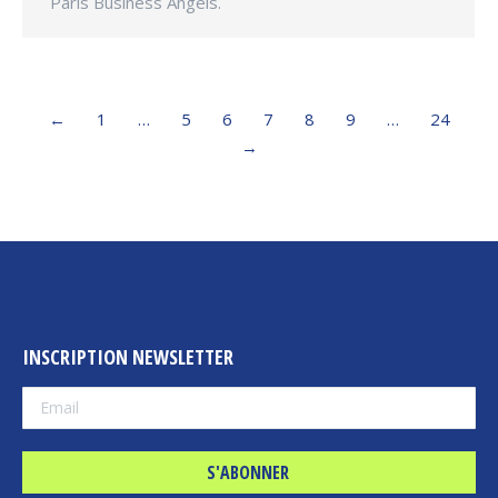
Paris Business Angels.
←
1
…
5
6
7
8
9
…
24
→
INSCRIPTION NEWSLETTER