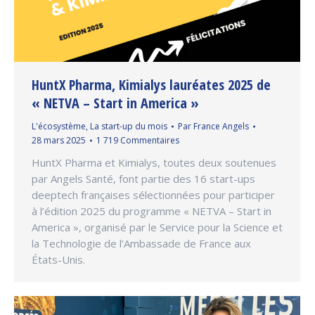
HuntX Pharma, Kimialys lauréates 2025 de
« NETVA – Start in America »
L'écosystème
,
La start-up du mois
Par
France Angels
28 mars 2025
1 719 Commentaires
HuntX Pharma et Kimialys, toutes deux soutenues
par Angels Santé, font partie des 16 start-ups
deeptech françaises sélectionnées pour participer
à l’édition 2025 du programme « NETVA – Start in
America », organisé par le Service pour la Science et
la Technologie de l’Ambassade de France aux
États-Unis.