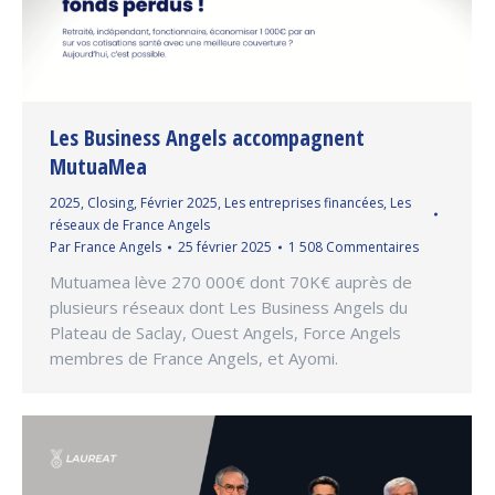
Les Business Angels accompagnent
MutuaMea
2025
,
Closing
,
Février 2025
,
Les entreprises financées
,
Les
réseaux de France Angels
Par
France Angels
25 février 2025
1 508 Commentaires
Mutuamea lève 270 000€ dont 70K€ auprès de
plusieurs réseaux dont Les Business Angels du
Plateau de Saclay, Ouest Angels, Force Angels
membres de France Angels, et Ayomi.