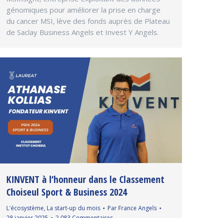
génomiques pour améliorer la prise en charge
du cancer MSI, lève des fonds auprès de Plateau
de Saclay Business Angels et Invest Y Angels.
KINVENT à l’honneur dans le Classement
Choiseul Sport & Business 2024
L'écosystème
,
La start-up du mois
Par
France Angels
28 janvier 2025
2 083 Commentaires