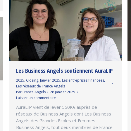
Les Business Angels soutiennent AuraLIP
2025
,
Closing
,
Janvier 2025
,
Les entreprises financées
,
Les réseaux de France Angels
Par
France Angels
28 janvier 2025
Laisser un commentaire
AuraLIP vient de lever 550K€ auprès de
réseaux de Business Angels dont Les Business
Angels des Grandes Ecoles et Femmes
Business Angels, tout deux membres de France