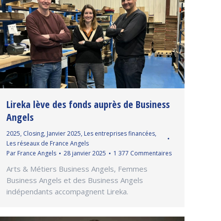
Lireka lève des fonds auprès de Business
Angels
2025
,
Closing
,
Janvier 2025
,
Les entreprises financées
,
Les réseaux de France Angels
Par
France Angels
28 janvier 2025
1 377 Commentaires
Arts & Métiers Business Angels, Femmes
Business Angels et des Business Angels
indépendants accompagnent Lireka.