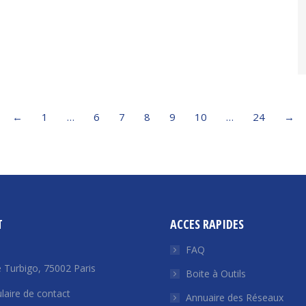
←
1
…
6
7
8
9
10
…
24
→
T
ACCES RAPIDES
FAQ
 Turbigo, 75002 Paris
Boite à Outils
laire de contact
Annuaire des Réseaux