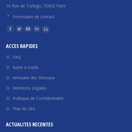
16 Rue de Turbigo, 75002 Paris
Formulaire de contact
Trouvez nous sur :
La
La
La
La
La
page
page
page
page
page
ACCES RAPIDES
Facebook
Twitter
YouTube
LinkedIn
Euroquity
s'ouvre
s'ouvre
s'ouvre
s'ouvre
s'ouvre
FAQ
dans
dans
dans
dans
dans
Boite à Outils
une
une
une
une
une
Annuaire des Réseaux
nouvelle
nouvelle
nouvelle
nouvelle
nouvelle
fenêtre
fenêtre
fenêtre
fenêtre
fenêtre
Mentions Légales
Politique de Confidentialité
Plan du Site
ACTUALITES RECENTES