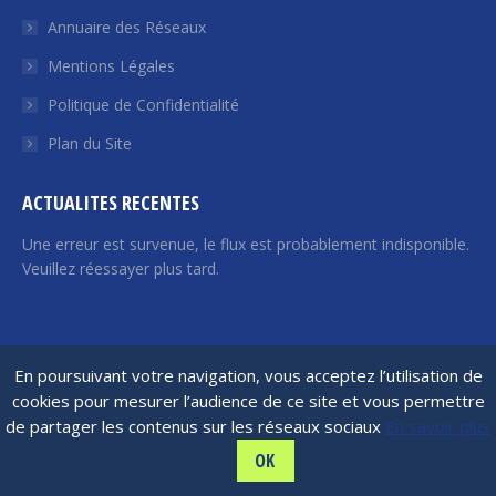
une
une
une
une
une
Annuaire des Réseaux
nouvelle
nouvelle
nouvelle
nouvelle
nouvelle
fenêtre
fenêtre
fenêtre
fenêtre
fenêtre
Mentions Légales
Politique de Confidentialité
Plan du Site
ACTUALITES RECENTES
Une erreur est survenue, le flux est probablement indisponible.
Veuillez réessayer plus tard.
France Angels | 2026 © Tous droits réservés
En poursuivant votre navigation, vous acceptez l’utilisation de
cookies pour mesurer l’audience de ce site et vous permettre
de partager les contenus sur les réseaux sociaux
En savoir plus
OK