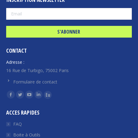
CONTACT
Adresse :
16 Rue de Turbigo, 75002 Paris
Formulaire de contact
Trouvez nous sur :
La
La
La
La
La
page
page
page
page
page
ACCES RAPIDES
Facebook
Twitter
YouTube
LinkedIn
Euroquity
s'ouvre
s'ouvre
s'ouvre
s'ouvre
s'ouvre
FAQ
dans
dans
dans
dans
dans
Boite à Outils