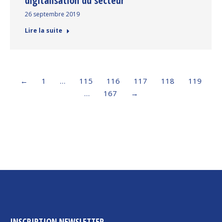
digitalisation du secteur
26 septembre 2019
Lire la suite
←
1
…
115
116
117
118
119
…
167
→
INSCRIPTION NEWSLETTER