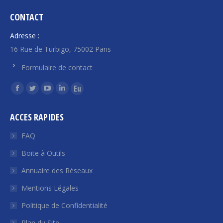
CONTACT
Adresse :
16 Rue de Turbigo, 75002 Paris
Formulaire de contact
Trouvez nous sur :
La
La
La
La
La
page
page
page
page
page
ACCES RAPIDES
Facebook
Twitter
YouTube
LinkedIn
Euroquity
s'ouvre
s'ouvre
s'ouvre
s'ouvre
s'ouvre
FAQ
dans
dans
dans
dans
dans
Boite à Outils
une
une
une
une
une
Annuaire des Réseaux
nouvelle
nouvelle
nouvelle
nouvelle
nouvelle
fenêtre
fenêtre
fenêtre
fenêtre
fenêtre
Mentions Légales
Politique de Confidentialité
Plan du Site