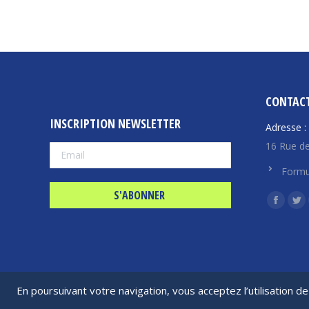
CONTAC
INSCRIPTION NEWSLETTER
Adresse :
16 Rue de
Formu
Trouvez n
La
La
page
pa
Facebo
Twi
s'ouvre
s'
dans
da
En poursuivant votre navigation, vous acceptez l’utilisation 
une
un