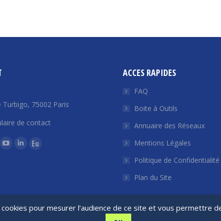
T
ACCES RAPIDES
FAQ
 Turbigo, 75002 Paris
Boite à Outils
laire de contact
Annuaire des Réseaux
ous sur :
Mentions Légales
La
La
La
Politique de Confidentialité
ge
page
page
page
ok
tter
YouTube
LinkedIn
Euroquity
Plan du Site
ouvre
s'ouvre
s'ouvre
s'ouvre
ns
dans
dans
dans
de cookies pour mesurer l’audience de ce site et vous permettre 
e
une
une
une