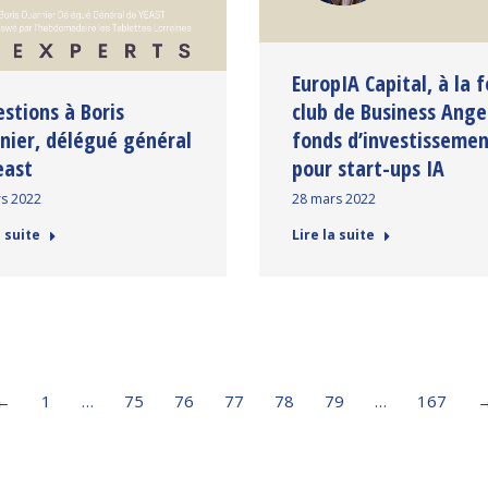
EuropIA Capital, à la f
estions à Boris
club de Business Ange
nier, délégué général
fonds d’investisseme
east
pour start-ups IA
s 2022
28 mars 2022
a suite
Lire la suite
←
1
…
75
76
77
78
79
…
167