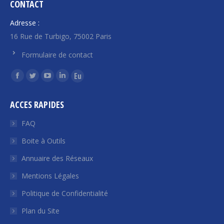
CONTACT
Adresse :
16 Rue de Turbigo, 75002 Paris
Formulaire de contact
Trouvez nous sur :
La
La
La
La
La
page
page
page
page
page
ACCES RAPIDES
Facebook
Twitter
YouTube
LinkedIn
Euroquity
s'ouvre
s'ouvre
s'ouvre
s'ouvre
s'ouvre
FAQ
dans
dans
dans
dans
dans
Boite à Outils
une
une
une
une
une
Annuaire des Réseaux
nouvelle
nouvelle
nouvelle
nouvelle
nouvelle
fenêtre
fenêtre
fenêtre
fenêtre
fenêtre
Mentions Légales
Politique de Confidentialité
Plan du Site