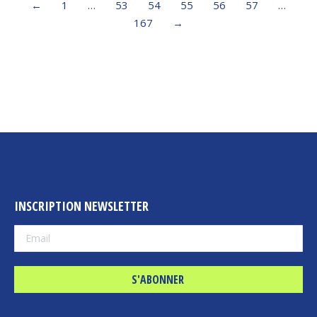
←
1
…
53
54
55
56
57
…
167
→
INSCRIPTION NEWSLETTER