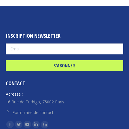
INSCRIPTION NEWSLETTER
CONTACT
Adresse :
16 Rue de Turbigo, 75002 Paris
Formulaire de contact
Trouvez nous sur :
La
La
La
La
La