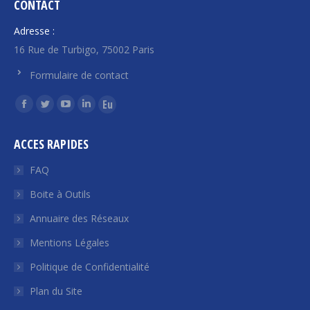
CONTACT
Adresse :
16 Rue de Turbigo, 75002 Paris
Formulaire de contact
Trouvez nous sur :
La
La
La
La
La
page
page
page
page
page
ACCES RAPIDES
Facebook
Twitter
YouTube
LinkedIn
Euroquity
s'ouvre
s'ouvre
s'ouvre
s'ouvre
s'ouvre
FAQ
dans
dans
dans
dans
dans
Boite à Outils
une
une
une
une
une
Annuaire des Réseaux
nouvelle
nouvelle
nouvelle
nouvelle
nouvelle
fenêtre
fenêtre
fenêtre
fenêtre
fenêtre
Mentions Légales
Politique de Confidentialité
Plan du Site