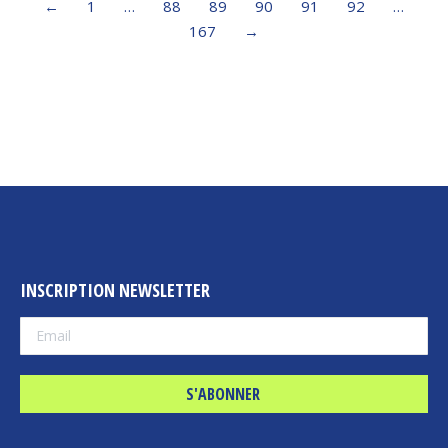
←
1
…
88
89
90
91
92
…
167
→
INSCRIPTION NEWSLETTER