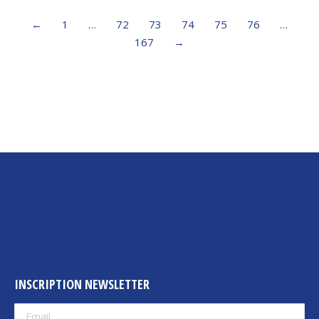
←
1
…
72
73
74
75
76
…
167
→
INSCRIPTION NEWSLETTER