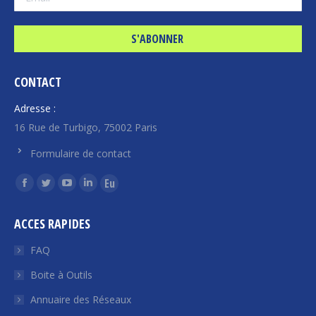
CONTACT
Adresse :
16 Rue de Turbigo, 75002 Paris
Formulaire de contact
Trouvez nous sur :
La
La
La
La
La
page
page
page
page
page
ACCES RAPIDES
Facebook
Twitter
YouTube
LinkedIn
Euroquity
s'ouvre
s'ouvre
s'ouvre
s'ouvre
s'ouvre
FAQ
dans
dans
dans
dans
dans
Boite à Outils
une
une
une
une
une
Annuaire des Réseaux
nouvelle
nouvelle
nouvelle
nouvelle
nouvelle