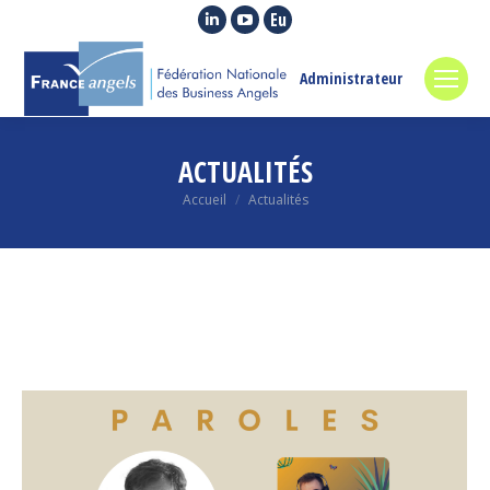
La
La
La
page
page
page
LinkedIn
YouTube
Euroquity
Administrateur
s'ouvre
s'ouvre
s'ouvre
dans
dans
dans
une
une
une
ACTUALITÉS
nouvelle
nouvelle
nouvelle
Vous êtes ici :
Accueil
Actualités
fenêtre
fenêtre
fenêtre