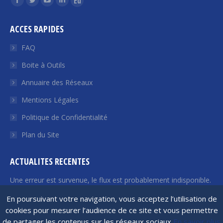
La
La
La
La
La
page
page
page
page
page
ACCES RAPIDES
Facebook
Twitter
YouTube
LinkedIn
Euroquity
s'ouvre
s'ouvre
s'ouvre
s'ouvre
s'ouvre
FAQ
dans
dans
dans
dans
dans
Boite à Outils
une
une
une
une
une
Annuaire des Réseaux
nouvelle
nouvelle
nouvelle
nouvelle
nouvelle
fenêtre
fenêtre
fenêtre
fenêtre
fenêtre
Mentions Légales
Politique de Confidentialité
Plan du Site
ACTUALITES RECENTES
Une erreur est survenue, le flux est probablement indisponible.
Veuillez réessayer plus tard.
En poursuivant votre navigation, vous acceptez l’utilisation de
cookies pour mesurer l’audience de ce site et vous permettre
de partager les contenus sur les réseaux sociaux
En savoir plus