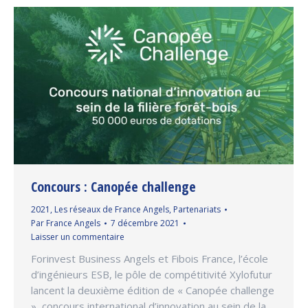
Concours : Canopée challenge
2021
,
Les réseaux de France Angels
,
Partenariats
Par
France Angels
7 décembre 2021
Laisser un commentaire
Forinvest Business Angels et Fibois France, l’école
d’ingénieurs ESB, le pôle de compétitivité Xylofutur
lancent la deuxième édition de « Canopée challenge
», concours international d’innovation au sein de la