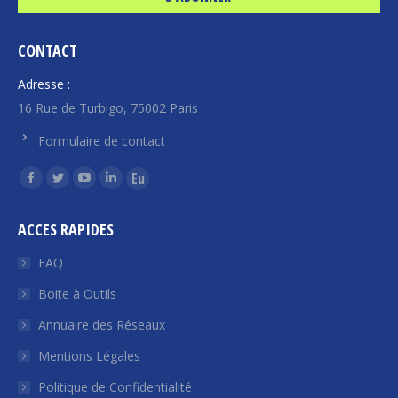
CONTACT
Adresse :
16 Rue de Turbigo, 75002 Paris
Formulaire de contact
Trouvez nous sur :
La
La
La
La
La
page
page
page
page
page
ACCES RAPIDES
Facebook
Twitter
YouTube
LinkedIn
Euroquity
s'ouvre
s'ouvre
s'ouvre
s'ouvre
s'ouvre
FAQ
dans
dans
dans
dans
dans
Boite à Outils
une
une
une
une
une
Annuaire des Réseaux
nouvelle
nouvelle
nouvelle
nouvelle
nouvelle
fenêtre
fenêtre
fenêtre
fenêtre
fenêtre
Mentions Légales
Politique de Confidentialité