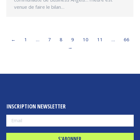
venue de faire le bilan…
←
1
…
7
8
9
10
11
…
66
→
INSCRIPTION NEWSLETTER