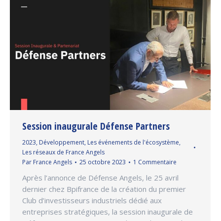
Session inaugurale Défense Partners
2023
,
Développement
,
Les événements de l'écosystème
,
Les réseaux de France Angels
Par
France Angels
25 octobre 2023
1 Commentaire
Après l’annonce de Défense Angels, le 25 avril
dernier chez Bpifrance de la création du premier
Club d’investisseurs industriels dédié aux
entreprises stratégiques, la session inaugurale de