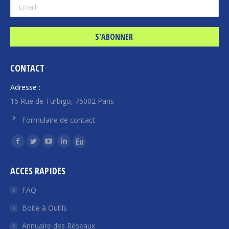
CONTACT
Adresse :
16 Rue de Turbigo, 75002 Paris
Formulaire de contact
Trouvez nous sur :
La
La
La
La
La
page
page
page
page
page
ACCES RAPIDES
Facebook
Twitter
YouTube
LinkedIn
Euroquity
s'ouvre
s'ouvre
s'ouvre
s'ouvre
s'ouvre
FAQ
dans
dans
dans
dans
dans
Boite à Outils
une
une
une
une
une
Annuaire des Réseaux
nouvelle
nouvelle
nouvelle
nouvelle
nouvelle