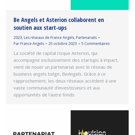
Be Angels et Asterion collaborent en
soutien aux start-ups
2023
,
Les réseaux de France Angels
,
Partenariats
Par
France Angels
25 octobre 2023
5 Commentaires
La société de capital risque Asterion, qui
accompagne exclusivement des startups à impact,
vient de nouer un partenariat avec le réseau de
business angels belge, BeAngels. Grâce à ce
rapprochement, les deux réseaux accèdent à une
vaste communauté d’investisseurs et aux
opportunités de l’autre fonds.