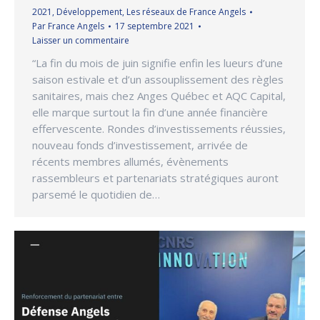
2021
,
Développement
,
Les réseaux de France Angels
Par
France Angels
17 septembre 2021
Laisser un commentaire
“La fin du mois de juin signifie enfin les lueurs d’une
saison estivale et d’un assouplissement des règles
sanitaires, mais chez Anges Québec et AQC Capital,
elle marque surtout la fin d’une année financière
effervescente. Rondes d’investissements réussies,
nouveau fonds d’investissement, arrivée de
récents membres allumés, évènements
rassembleurs et partenariats stratégiques auront
parsemé le quotidien de…