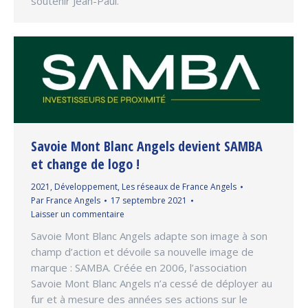
soutenir Jean-Paul.
Savoie Mont Blanc Angels devient SAMBA
et change de logo !
2021
,
Développement
,
Les réseaux de France Angels
Par
France Angels
17 septembre 2021
Laisser un commentaire
Savoie Mont Blanc Angels adapte son image à son
champ d’action et dévoile sa nouvelle image de
marque : SAMBA. Créée en 2006, l’association
Savoie Mont Blanc Angels n’a cessé de déployer au
fur et à mesure des années ses actions sur le