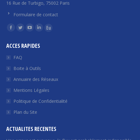
16 Rue de Turbigo, 75002 Paris
Formulaire de contact
Trouvez nous sur :
La
La
La
La
La
page
page
page
page
page
ACCES RAPIDES
Facebook
Twitter
YouTube
LinkedIn
Euroquity
s'ouvre
s'ouvre
s'ouvre
s'ouvre
s'ouvre
FAQ
dans
dans
dans
dans
dans
Boite à Outils
une
une
une
une
une
Annuaire des Réseaux
nouvelle
nouvelle
nouvelle
nouvelle
nouvelle
fenêtre
fenêtre
fenêtre
fenêtre
fenêtre
Mentions Légales
Politique de Confidentialité
Plan du Site
ACTUALITES RECENTES