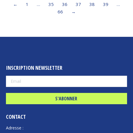
←
1
…
35
36
37
38
39
…
66
→
INSCRIPTION NEWSLETTER
CONTACT
Adresse :