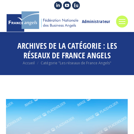
La
La
La
page
page
page
LinkedIn
YouTube
Euroquity
Administrateur
s'ouvre
s'ouvre
s'ouvre
dans
dans
dans
ARCHIVES DE LA CATÉGORIE :
LES
une
une
une
nouvelle
nouvelle
nouvelle
RÉSEAUX DE FRANCE ANGELS
fenêtre
fenêtre
fenêtre
Vous êtes ici :
Accueil
Catégorie "Les réseaux de France Angels"