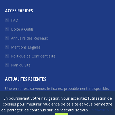
page
page
page
page
page
ACCES RAPIDES
Facebook
Twitter
YouTube
LinkedIn
Euroquity
s'ouvre
s'ouvre
s'ouvre
s'ouvre
s'ouvre
FAQ
dans
dans
dans
dans
dans
Boite à Outils
une
une
une
une
une
Annuaire des Réseaux
nouvelle
nouvelle
nouvelle
nouvelle
nouvelle
fenêtre
fenêtre
fenêtre
fenêtre
fenêtre
Mentions Légales
Politique de Confidentialité
Plan du Site
ACTUALITES RECENTES
Une erreur est survenue, le flux est probablement indisponible.
Veuillez réessayer plus tard.
En poursuivant votre navigation, vous acceptez l’utilisation de
cookies pour mesurer l’audience de ce site et vous permettre
de partager les contenus sur les réseaux sociaux
En savoir plus