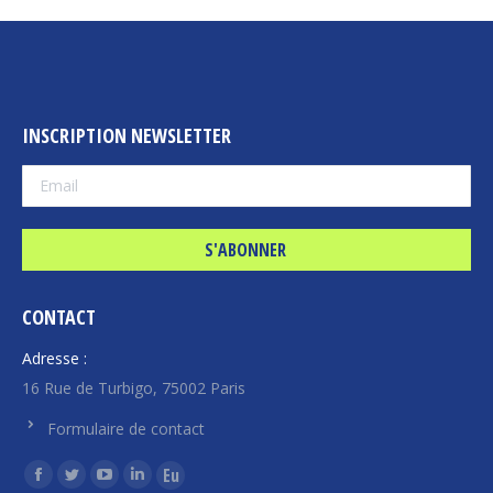
INSCRIPTION NEWSLETTER
CONTACT
Adresse :
16 Rue de Turbigo, 75002 Paris
Formulaire de contact
Trouvez nous sur :
La
La
La
La
La