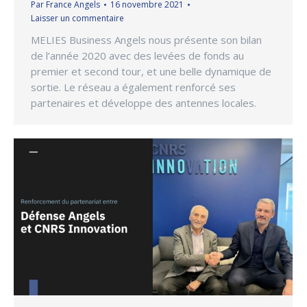
Par
France Angels
16 novembre 2021
Laisser un commentaire
MELIES Business Angels nous présente son bilan
de l’année 2020 avec des levées de fonds au
premier et second tour, et une belle dynamique de
sortie. Le réseau a également renforcé ses
partenaires et développe des antennes locales.