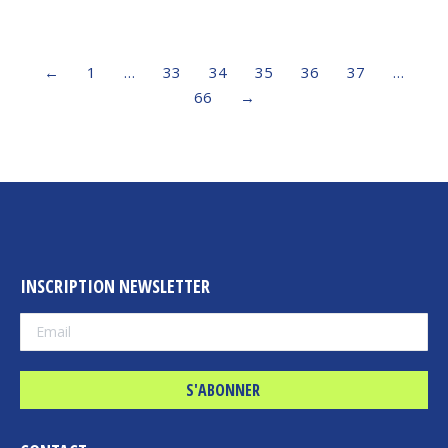
←
1
…
33
34
35
36
37
…
66
→
INSCRIPTION NEWSLETTER