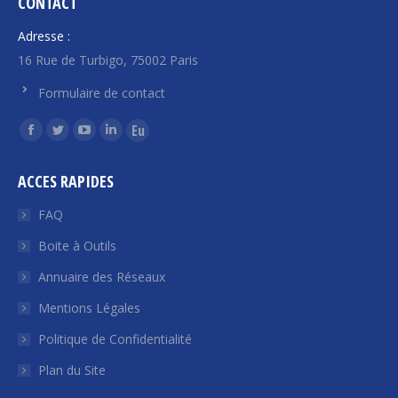
CONTACT
Adresse :
16 Rue de Turbigo, 75002 Paris
Formulaire de contact
Trouvez nous sur :
La
La
La
La
La
page
page
page
page
page
ACCES RAPIDES
Facebook
Twitter
YouTube
LinkedIn
Euroquity
s'ouvre
s'ouvre
s'ouvre
s'ouvre
s'ouvre
FAQ
dans
dans
dans
dans
dans
Boite à Outils
une
une
une
une
une
Annuaire des Réseaux
nouvelle
nouvelle
nouvelle
nouvelle
nouvelle
fenêtre
fenêtre
fenêtre
fenêtre
fenêtre
Mentions Légales
Politique de Confidentialité
Plan du Site