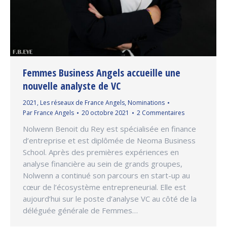
Femmes Business Angels accueille une
nouvelle analyste de VC
2021
,
Les réseaux de France Angels
,
Nominations
Par
France Angels
20 octobre 2021
2 Commentaires
Nolwenn Benoit du Rey est spécialisée en finance
d’entreprise et est diplômée de Neoma Business
School. Après des premières expériences en
analyse financière au sein de grands groupes,
Nolwenn a continué son parcours en start-up au
cœur de l’écosystème entrepreneurial. Elle est
aujourd’hui sur le poste d’analyse VC au côté de la
déléguée générale de Femmes…