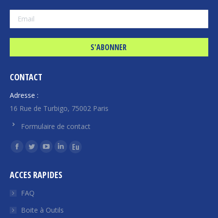
CONTACT
Adresse :
16 Rue de Turbigo, 75002 Paris
Formulaire de contact
Trouvez nous sur :
La
La
La
La
La
page
page
page
page
page
ACCES RAPIDES
Facebook
Twitter
YouTube
LinkedIn
Euroquity
s'ouvre
s'ouvre
s'ouvre
s'ouvre
s'ouvre
FAQ
dans
dans
dans
dans
dans
Boite à Outils
une
une
une
une
une