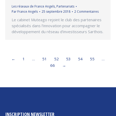
Les réseaux de France Angels
,
Partenariats
Par
France Angels
25 septembre 2018
2 Commentaires
Le cabinet Muteago rejoint le club des partenaires
spécialisés dans l’innovation pour accompagner le
développement du réseau d’investisseurs Sarthois.
←
1
…
51
52
53
54
55
…
66
→
INSCRIPTION NEWSLETTER