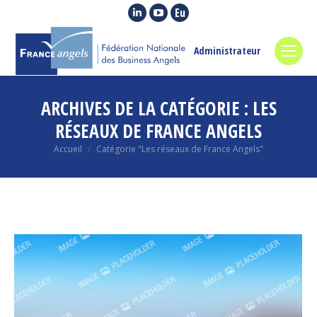
La
La
La
page
page
page
LinkedIn
YouTube
Euroquity
Administrateur
s'ouvre
s'ouvre
s'ouvre
dans
dans
dans
ARCHIVES DE LA CATÉGORIE :
LES
une
une
une
nouvelle
nouvelle
nouvelle
RÉSEAUX DE FRANCE ANGELS
fenêtre
fenêtre
fenêtre
Vous êtes ici :
Accueil
Catégorie "Les réseaux de France Angels"