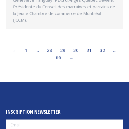
Présidente du Conseil des marraines et parrains de
la Jeune Chambre de commerce de Montréal
(JCCM).
←
1
…
28
29
30
31
32
…
66
→
INSCRIPTION NEWSLETTER