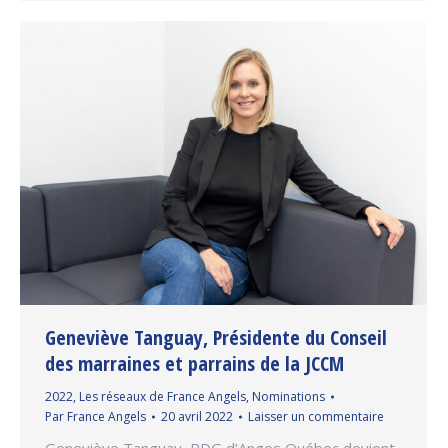
Geneviève Tanguay, Présidente du Conseil
des marraines et parrains de la JCCM
2022
,
Les réseaux de France Angels
,
Nominations
Par
France Angels
20 avril 2022
Laisser un commentaire
Geneviève Tanguay, PDG d’Anges Québec devient