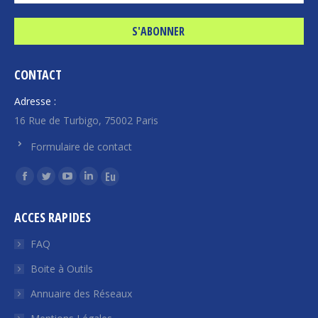
CONTACT
Adresse :
16 Rue de Turbigo, 75002 Paris
Formulaire de contact
Trouvez nous sur :
La
La
La
La
La
page
page
page
page
page
ACCES RAPIDES
Facebook
Twitter
YouTube
LinkedIn
Euroquity
s'ouvre
s'ouvre
s'ouvre
s'ouvre
s'ouvre
FAQ
dans
dans
dans
dans
dans
Boite à Outils
une
une
une
une
une
Annuaire des Réseaux
nouvelle
nouvelle
nouvelle
nouvelle
nouvelle
fenêtre
fenêtre
fenêtre
fenêtre
fenêtre