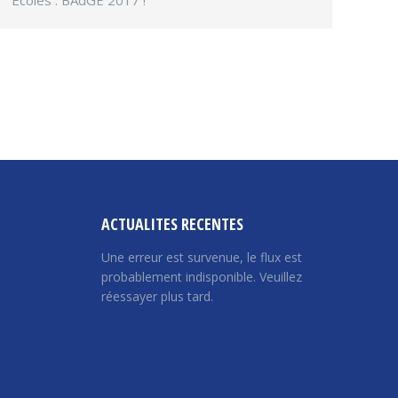
Ecoles : BAdGE 2017 !
→
ACTUALITES RECENTES
Une erreur est survenue, le flux est
probablement indisponible. Veuillez
réessayer plus tard.