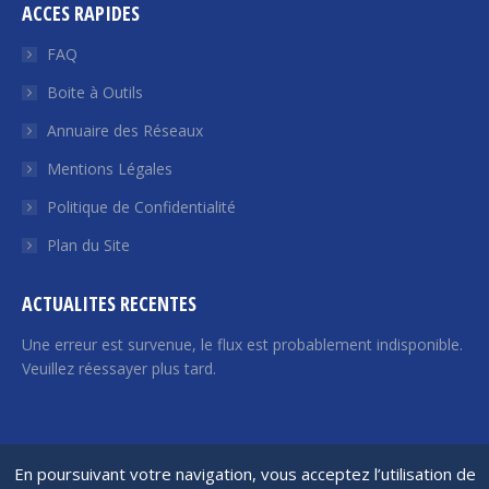
ACCES RAPIDES
Facebook
Twitter
YouTube
LinkedIn
Euroquity
s'ouvre
s'ouvre
s'ouvre
s'ouvre
s'ouvre
FAQ
dans
dans
dans
dans
dans
Boite à Outils
une
une
une
une
une
Annuaire des Réseaux
nouvelle
nouvelle
nouvelle
nouvelle
nouvelle
fenêtre
fenêtre
fenêtre
fenêtre
fenêtre
Mentions Légales
Politique de Confidentialité
Plan du Site
ACTUALITES RECENTES
Une erreur est survenue, le flux est probablement indisponible.
Veuillez réessayer plus tard.
France Angels | 2026 © Tous droits réservés
En poursuivant votre navigation, vous acceptez l’utilisation de