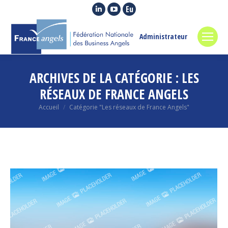
La
La
La
page
page
page
LinkedIn
YouTube
Euroquity
Administrateur
s'ouvre
s'ouvre
s'ouvre
dans
dans
dans
ARCHIVES DE LA CATÉGORIE :
LES
une
une
une
nouvelle
nouvelle
nouvelle
RÉSEAUX DE FRANCE ANGELS
fenêtre
fenêtre
fenêtre
Vous êtes ici :
Accueil
Catégorie "Les réseaux de France Angels"