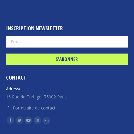
INSCRIPTION NEWSLETTER
CONTACT
Adresse :
16 Rue de Turbigo, 75002 Paris
Formulaire de contact
Trouvez nous sur :
La
La
La
La
La
page
page
page
page
page