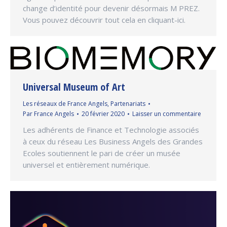
change d’identité pour devenir désormais M PREZ.
Vous pouvez découvrir tout cela en cliquant-ici.
Universal Museum of Art
Les réseaux de France Angels
,
Partenariats
Par
France Angels
20 février 2020
Laisser un commentaire
Les adhérents de Finance et Technologie associés
à ceux du réseau Les Business Angels des Grandes
Ecoles soutiennent le pari de créer un musée
universel et entièrement numérique.