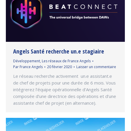
Angels Santé recherche un.e stagiaire
Développement
,
Les réseaux de France Angels
Par
France Angels
20 février 2020
Laisser un commentaire
Le réseau recherche activement un.e assistant.e
de chef de projets pour une durée de 6 mois. Vous
intégrerez l’équipe opérationnelle d’Angels Santé
composée d’une directrice des opérations et d’une
assistante chef de projet (en alternance).