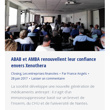
ABAB et AMBA renouvellent leur confiance
envers Xenothera
Closing
,
Les entreprises financées
Par
France Angels
28 juin 2017
Laisser un commentaire
La société développe une nouvelle génération de
médicaments antirejet : il s’agit d’un
immunosuppresseur basé sur un brevet de
l’Inserm, du CHU et de l’université de Nantes.