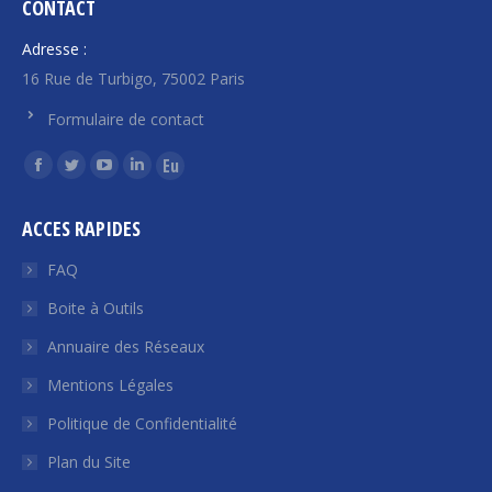
CONTACT
Adresse :
16 Rue de Turbigo, 75002 Paris
Formulaire de contact
Trouvez nous sur :
La
La
La
La
La
page
page
page
page
page
ACCES RAPIDES
Facebook
Twitter
YouTube
LinkedIn
Euroquity
s'ouvre
s'ouvre
s'ouvre
s'ouvre
s'ouvre
FAQ
dans
dans
dans
dans
dans
Boite à Outils
une
une
une
une
une
Annuaire des Réseaux
nouvelle
nouvelle
nouvelle
nouvelle
nouvelle
fenêtre
fenêtre
fenêtre
fenêtre
fenêtre
Mentions Légales
Politique de Confidentialité
Plan du Site