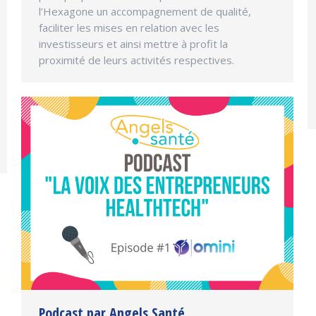
l’Hexagone un accompagnement de qualité,
faciliter les mises en relation avec les
investisseurs et ainsi mettre à profit la
proximité de leurs activités respectives.
Podcast par Angels Santé