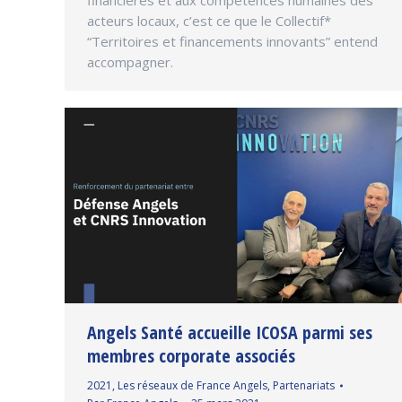
acteurs locaux, c’est ce que le Collectif*
“Territoires et financements innovants” entend
accompagner.
Angels Santé accueille ICOSA parmi ses
membres corporate associés
2021
,
Les réseaux de France Angels
,
Partenariats