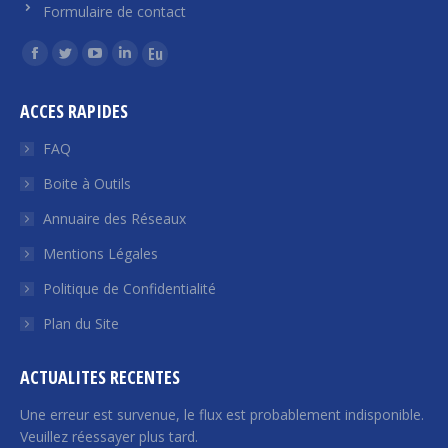
Formulaire de contact
Trouvez nous sur :
La
La
La
La
La
page
page
page
page
page
ACCES RAPIDES
Facebook
Twitter
YouTube
LinkedIn
Euroquity
s'ouvre
s'ouvre
s'ouvre
s'ouvre
s'ouvre
FAQ
dans
dans
dans
dans
dans
Boite à Outils
une
une
une
une
une
Annuaire des Réseaux
nouvelle
nouvelle
nouvelle
nouvelle
nouvelle
fenêtre
fenêtre
fenêtre
fenêtre
fenêtre
Mentions Légales
Politique de Confidentialité
Plan du Site
ACTUALITES RECENTES
Une erreur est survenue, le flux est probablement indisponible.
Veuillez réessayer plus tard.