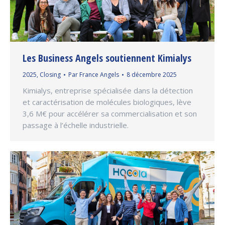
Les Business Angels soutiennent Kimialys
2025
,
Closing
Par
France Angels
8 décembre 2025
Kimialys, entreprise spécialisée dans la détection
et caractérisation de molécules biologiques, lève
3,6 M€ pour accélérer sa commercialisation et son
passage à l’échelle industrielle.