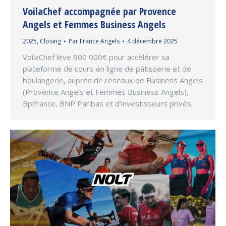
VoilaChef accompagnée par Provence
Angels et Femmes Business Angels
2025
,
Closing
Par
France Angels
4 décembre 2025
VoilaChef lève 900 000€ pour accélérer sa
plateforme de cours en ligne de pâtisserie et de
boulangerie, auprès de réseaux de Business Angels
(Provence Angels et Femmes Business Angels),
Bpifrance, BNP Paribas et d’investisseurs privés.