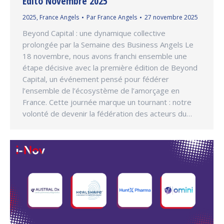
Edito Novembre 2025
2025
,
France Angels
Par
France Angels
27 novembre 2025
Beyond Capital : une dynamique collective
prolongée par la Semaine des Business Angels Le
18 novembre, nous avons franchi ensemble une
étape décisive avec la première édition de Beyond
Capital, un événement pensé pour fédérer
l’ensemble de l’écosystème de l’amorçage en
France. Cette journée marque un tournant : notre
volonté de devenir la fédération des acteurs du…