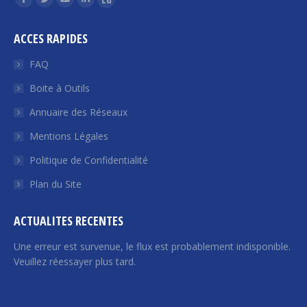
La
La
La
La
La
page
page
page
page
page
ACCES RAPIDES
Facebook
Twitter
YouTube
LinkedIn
Euroquity
s'ouvre
s'ouvre
s'ouvre
s'ouvre
s'ouvre
FAQ
dans
dans
dans
dans
dans
Boite à Outils
une
une
une
une
une
Annuaire des Réseaux
nouvelle
nouvelle
nouvelle
nouvelle
nouvelle
fenêtre
fenêtre
fenêtre
fenêtre
fenêtre
Mentions Légales
Politique de Confidentialité
Plan du Site
ACTUALITES RECENTES
Une erreur est survenue, le flux est probablement indisponible.
Veuillez réessayer plus tard.