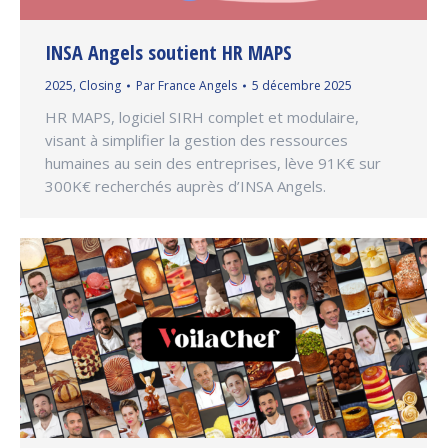
INSA Angels soutient HR MAPS
2025
,
Closing
Par
France Angels
5 décembre 2025
HR MAPS, logiciel SIRH complet et modulaire,
visant à simplifier la gestion des ressources
humaines au sein des entreprises, lève 91K€ sur
300K€ recherchés auprès d’INSA Angels.