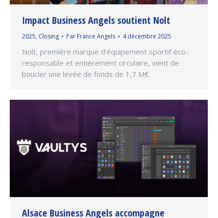
Impact Business Angels soutient Nolt
2025
,
Closing
Par
France Angels
4 décembre 2025
Nolt, première marque d’équipement sportif éco-
responsable et entièrement circulaire, vient de
boucler une levée de fonds de 1,7 M€.
Alsace Business Angels accompagne