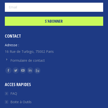
CONTACT
Adresse :
16 Rue de Turbigo, 75002 Paris
Formulaire de contact
Trouvez nous sur :
La
La
La
La
La
page
page
page
page
page
ACCES RAPIDES
Facebook
Twitter
YouTube
LinkedIn
Euroquity
s'ouvre
s'ouvre
s'ouvre
s'ouvre
s'ouvre
FAQ
dans
dans
dans
dans
dans
Boite à Outils
une
une
une
une
une