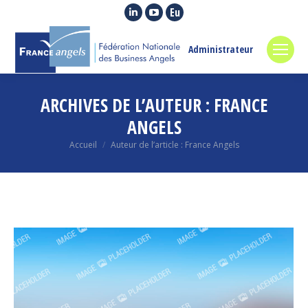
La
La
La
page
page
page
LinkedIn
YouTube
Euroquity
Administrateur
s'ouvre
s'ouvre
s'ouvre
dans
dans
dans
ARCHIVES DE L’AUTEUR :
FRANCE
une
une
une
nouvelle
nouvelle
nouvelle
ANGELS
fenêtre
fenêtre
fenêtre
Vous êtes ici :
Accueil
Auteur de l’article : France Angels