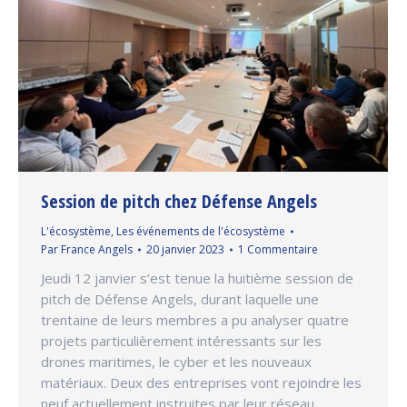
Session de pitch chez Défense Angels
L'écosystème
,
Les événements de l'écosystème
Par
France Angels
20 janvier 2023
1 Commentaire
Jeudi 12 janvier s’est tenue la huitième session de
pitch de Défense Angels, durant laquelle une
trentaine de leurs membres a pu analyser quatre
projets particulièrement intéressants sur les
drones maritimes, le cyber et les nouveaux
matériaux. Deux des entreprises vont rejoindre les
neuf actuellement instruites par leur réseau.