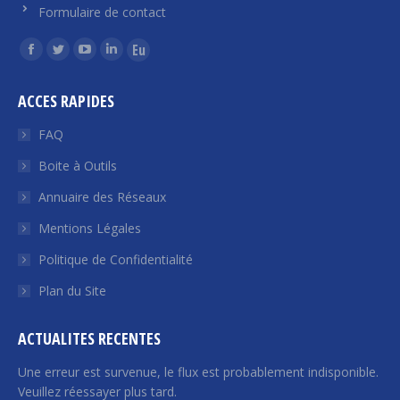
Formulaire de contact
Trouvez nous sur :
La
La
La
La
La
page
page
page
page
page
ACCES RAPIDES
Facebook
Twitter
YouTube
LinkedIn
Euroquity
s'ouvre
s'ouvre
s'ouvre
s'ouvre
s'ouvre
FAQ
dans
dans
dans
dans
dans
Boite à Outils
une
une
une
une
une
Annuaire des Réseaux
nouvelle
nouvelle
nouvelle
nouvelle
nouvelle
fenêtre
fenêtre
fenêtre
fenêtre
fenêtre
Mentions Légales
Politique de Confidentialité
Plan du Site
ACTUALITES RECENTES
Une erreur est survenue, le flux est probablement indisponible.
Veuillez réessayer plus tard.