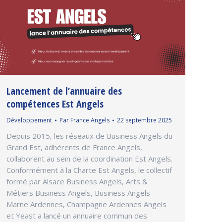
Lancement de l’annuaire des
compétences Est Angels
Développement
Par
France Angels
22 septembre 2025
Depuis 2015, les réseaux de Business Angels du
Grand Est, adhérents de France Angels,
collaborent au sein de la coordination Est Angels.
Conformément à la Charte Est Angels, le collectif
formé par Alsace Business Angels, Arts &
Métiers Business Angels, Business Angels
Marne Ardennes, Champagne Ardennes Angels
et Yeast a lancé un annuaire commun des