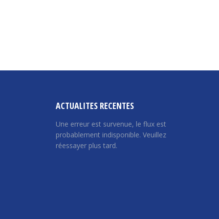
→
ACTUALITES RECENTES
Une erreur est survenue, le flux est
probablement indisponible. Veuillez
réessayer plus tard.