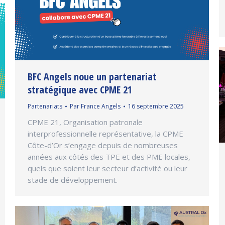
BFC Angels noue un partenariat
stratégique avec CPME 21
Partenariats
Par
France Angels
16 septembre 2025
CPME 21, Organisation patronale
interprofessionnelle représentative, la CPME
Côte-d’Or s’engage depuis de nombreuses
années aux côtés des TPE et des PME locales,
quels que soient leur secteur d’activité ou leur
stade de développement.