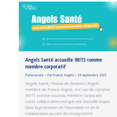
Angels Santé accueille INITS comme
membre corporatif
Partenariats
Par
France Angels
16 septembre 2025
Angels Santé, réseau de Business Angels
membre de France Angels, est ravi de compter
INITS comme nouveau membre corporate.
Cette collaboration marque une nouvelle étape
dans la promotion de l’innovation et de la
collaboration au sein de l’écosystème