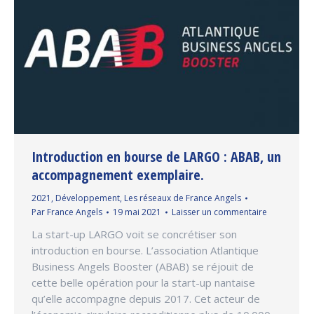
Introduction en bourse de LARGO : ABAB, un
accompagnement exemplaire.
2021
,
Développement
,
Les réseaux de France Angels
Par
France Angels
19 mai 2021
Laisser un commentaire
La start-up LARGO voit se concrétiser son
introduction en bourse. L’association Atlantique
Business Angels Booster (ABAB) se réjouit de
cette belle opération pour la start-up nantaise
qu’elle accompagne depuis 2017. Cet acteur de