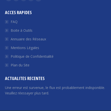
La
La
La
La
La
page
page
page
page
page
ACCES RAPIDES
Facebook
Twitter
YouTube
LinkedIn
Euroquity
s'ouvre
s'ouvre
s'ouvre
s'ouvre
s'ouvre
FAQ
dans
dans
dans
dans
dans
Boite à Outils
une
une
une
une
une
Annuaire des Réseaux
nouvelle
nouvelle
nouvelle
nouvelle
nouvelle
fenêtre
fenêtre
fenêtre
fenêtre
fenêtre
Mentions Légales
Politique de Confidentialité
Plan du Site
ACTUALITES RECENTES
Une erreur est survenue, le flux est probablement indisponible.
Veuillez réessayer plus tard.