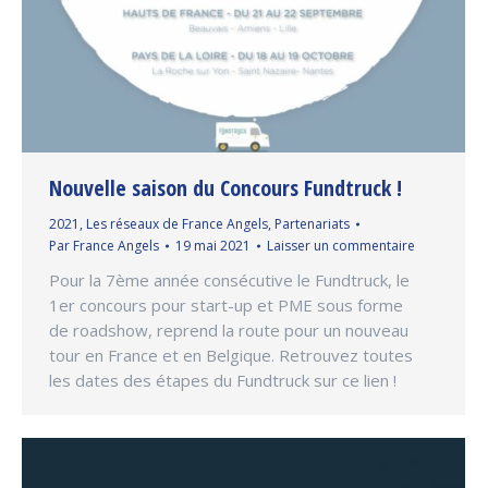
Nouvelle saison du Concours Fundtruck !
2021
,
Les réseaux de France Angels
,
Partenariats
Par
France Angels
19 mai 2021
Laisser un commentaire
Pour la 7ème année consécutive le Fundtruck, le
1er concours pour start-up et PME sous forme
de roadshow, reprend la route pour un nouveau
tour en France et en Belgique. Retrouvez toutes
les dates des étapes du Fundtruck sur ce lien !