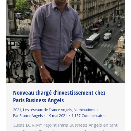
Nouveau chargé d’investissement chez
Paris Business Angels
2021
,
Les réseaux de France Angels
,
Nominations
Par
France Angels
19 mai 2021
1 137 Commentaires
Lucas LORIMY rejoint Paris Business Angels en tant