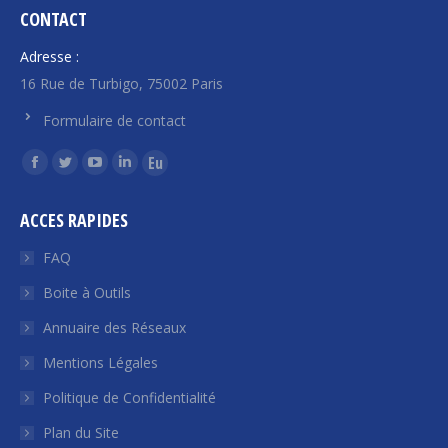
CONTACT
Adresse :
16 Rue de Turbigo, 75002 Paris
Formulaire de contact
Trouvez nous sur :
La
La
La
La
La
page
page
page
page
page
ACCES RAPIDES
Facebook
Twitter
YouTube
LinkedIn
Euroquity
s'ouvre
s'ouvre
s'ouvre
s'ouvre
s'ouvre
FAQ
dans
dans
dans
dans
dans
Boite à Outils
une
une
une
une
une
Annuaire des Réseaux
nouvelle
nouvelle
nouvelle
nouvelle
nouvelle
fenêtre
fenêtre
fenêtre
fenêtre
fenêtre
Mentions Légales
Politique de Confidentialité
Plan du Site