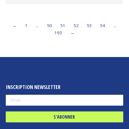
←
1
…
50
51
52
53
54
…
193
→
INSCRIPTION NEWSLETTER