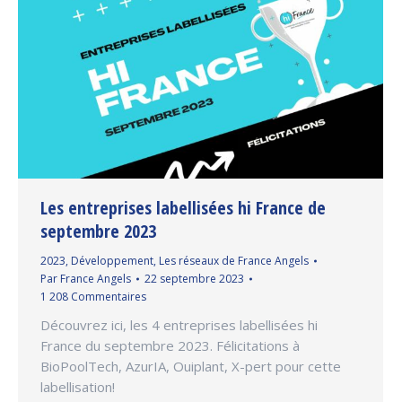
Les entreprises labellisées hi France de
septembre 2023
2023
,
Développement
,
Les réseaux de France Angels
Par
France Angels
22 septembre 2023
1 208 Commentaires
Découvrez ici, les 4 entreprises labellisées hi
France du septembre 2023. Félicitations à
BioPoolTech, AzurIA, Ouiplant, X-pert pour cette
labellisation!