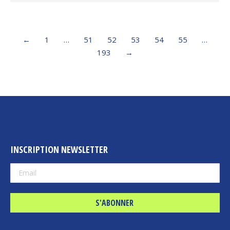
←
1
…
51
52
53
54
55
…
193
→
INSCRIPTION NEWSLETTER