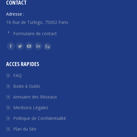
CONTACT
Adresse :
16 Rue de Turbigo, 75002 Paris
Formulaire de contact
Trouvez nous sur :
La
La
La
La
La
page
page
page
page
page
ACCES RAPIDES
Facebook
Twitter
YouTube
LinkedIn
Euroquity
s'ouvre
s'ouvre
s'ouvre
s'ouvre
s'ouvre
FAQ
dans
dans
dans
dans
dans
Boite à Outils
une
une
une
une
une
Annuaire des Réseaux
nouvelle
nouvelle
nouvelle
nouvelle
nouvelle
fenêtre
fenêtre
fenêtre
fenêtre
fenêtre
Mentions Légales
Politique de Confidentialité
Plan du Site