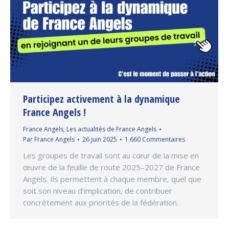
Participez activement à la dynamique
France Angels !
France Angels
,
Les actualités de France Angels
Par
France Angels
26 juin 2025
1 660 Commentaires
Les groupes de travail sont au cœur de la mise en
œuvre de la feuille de route 2025–2027 de France
Angels. Ils permettent à chaque membre, quel que
soit son niveau d’implication, de contribuer
concrètement aux priorités de la fédération.