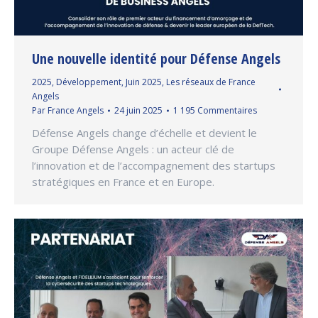
Une nouvelle identité pour Défense Angels
2025
,
Développement
,
Juin 2025
,
Les réseaux de France
Angels
Par
France Angels
24 juin 2025
1 195 Commentaires
Défense Angels change d’échelle et devient le
Groupe Défense Angels : un acteur clé de
l’innovation et de l’accompagnement des startups
stratégiques en France et en Europe.