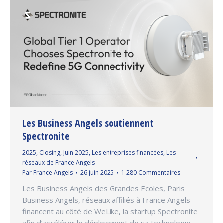
Les Business Angels soutiennent
Spectronite
2025
,
Closing
,
Juin 2025
,
Les entreprises financées
,
Les
réseaux de France Angels
Par
France Angels
26 juin 2025
1 280 Commentaires
Les Business Angels des Grandes Ecoles, Paris
Business Angels, réseaux affiliés à France Angels
financent au côté de WeLike, la startup Spectronite
afin d’accélérer le déploiement de sa technologie.