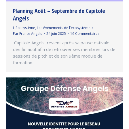
Planning Août – Septembre de Capitole
Angels
L'écosystème
,
Les événements de l'écosystème
Par
France Angels
24 juin 2025
16 Commentaires
Capitole Angels revient après sa pause estivale
dès fin août afin de retrouver ses membres lors de
sessions de pitch et de son 9ème module de
formation.