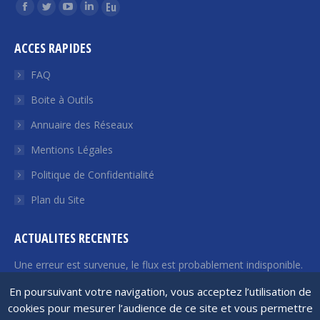
Trouvez nous sur :
La
La
La
La
La
page
page
page
page
page
ACCES RAPIDES
Facebook
Twitter
YouTube
LinkedIn
Euroquity
s'ouvre
s'ouvre
s'ouvre
s'ouvre
s'ouvre
FAQ
dans
dans
dans
dans
dans
Boite à Outils
une
une
une
une
une
Annuaire des Réseaux
nouvelle
nouvelle
nouvelle
nouvelle
nouvelle
fenêtre
fenêtre
fenêtre
fenêtre
fenêtre
Mentions Légales
Politique de Confidentialité
Plan du Site
ACTUALITES RECENTES
Une erreur est survenue, le flux est probablement indisponible.
Veuillez réessayer plus tard.
En poursuivant votre navigation, vous acceptez l’utilisation de
cookies pour mesurer l’audience de ce site et vous permettre