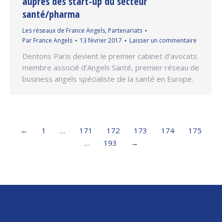
auprès des start-­up du secteur
santé/pharma
Les réseaux de France Angels
,
Partenariats
Par
France Angels
13 février 2017
Laisser un commentaire
Dentons Paris devient le premier cabinet d’avocats
membre associé d’Angels Santé, premier réseau de
business angels spécialiste de la santé en Europe.
←
1
…
171
172
173
174
175
…
193
→