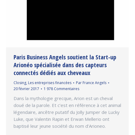
Paris Business Angels soutient la Start-up
Arionéo spécialisée dans des capteurs
connectés dédiés aux cheveaux
Closing
,
Les entreprises financées
Par
France Angels
20 février 2017
1 978 Commentaires
Dans la mythologie grecque, Arion est un cheval
doué de la parole. Et c’est en référence à cet animal
légendaire, ancêtre putatif du Jolly Jumper de Lucky
Luke, que Valentin Rapin et Erwan Mellerio ont
baptisé leur jeune société du nom d’Arioneo.