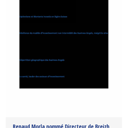
Renaud Morla nommé Directeur de Breizh