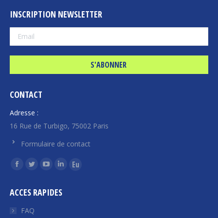
INSCRIPTION NEWSLETTER
CONTACT
Adresse :
16 Rue de Turbigo, 75002 Paris
Formulaire de contact
Trouvez nous sur :
La
La
La
La
La
page
page
page
page
page
ACCES RAPIDES
Facebook
Twitter
YouTube
LinkedIn
Euroquity
s'ouvre
s'ouvre
s'ouvre
s'ouvre
s'ouvre
FAQ