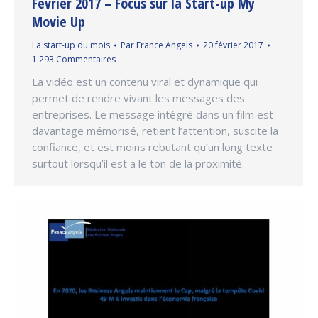
Février 2017 – Focus sur la Start-up My
Movie Up
La start-up du mois
Par
France Angels
20 février 2017
1 293 Commentaires
La vidéo est un contenu viral et dynamique qui
permet de rendre vivant les messages des
entreprises. Le message intégré dans un film est
davantage mémorisé, retient l’attention, suscite la
confiance, et est moins rebutant qu’un long texte
surtout lorsqu’il est a le ton de la proximité.