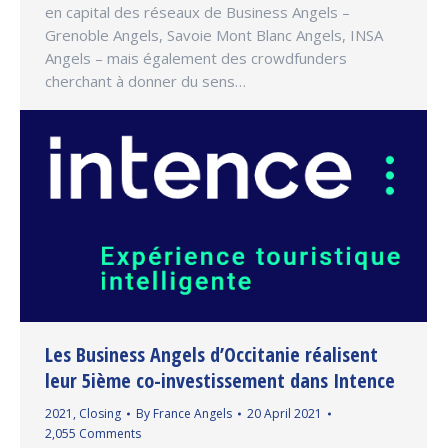
en capital des réseaux de Business Angels –
Grenoble Angels, Savoie Mont Blanc Angels, INSA
Angels – mais également des crowdfunders
cherchant à donner du sens…
Les Business Angels d’Occitanie réalisent
leur 5ième co-investissement dans Intence
2021
,
Closing
By
France Angels
20 April 2021
2,055 Comments