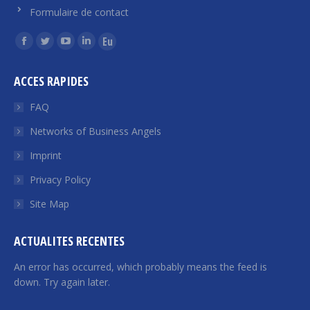
Formulaire de contact
Find us on:
Facebook
Twitter
YouTube
Linkedin
Euroquity
page
page
page
page
page
ACCES RAPIDES
opens
opens
opens
opens
opens
in
in
in
in
in
FAQ
new
new
new
new
new
Networks of Business Angels
window
window
window
window
window
Imprint
Privacy Policy
Site Map
ACTUALITES RECENTES
An error has occurred, which probably means the feed is
down. Try again later.