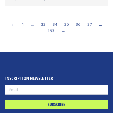
←
1
…
33
34
35
36
37
…
193
→
INSCRIPTION NEWSLETTER