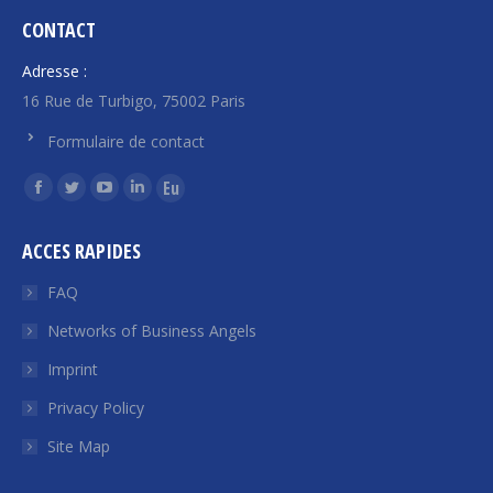
CONTACT
Adresse :
16 Rue de Turbigo, 75002 Paris
Formulaire de contact
Find us on:
Facebook
Twitter
YouTube
Linkedin
Euroquity
page
page
page
page
page
ACCES RAPIDES
opens
opens
opens
opens
opens
in
in
in
in
in
FAQ
new
new
new
new
new
Networks of Business Angels
window
window
window
window
window
Imprint
Privacy Policy
Site Map