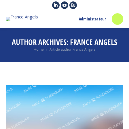
Linkedin
YouTube
Euroquity
page
page
page
Administrateur
opens
opens
opens
in
in
in
new
new
new
AUTHOR ARCHIVES:
FRANCE ANGELS
window
window
window
You are here:
Home
Article author France Angels