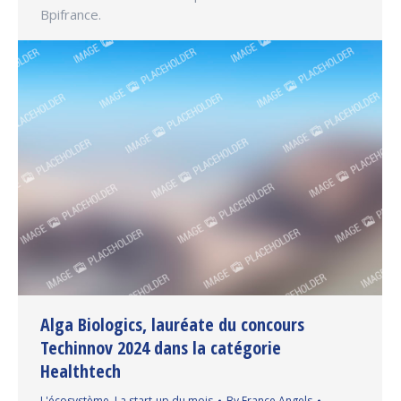
Bpifrance.
Alga Biologics, lauréate du concours
Techinnov 2024 dans la catégorie
Healthtech
L'écosystème
,
La start-up du mois
By
France Angels