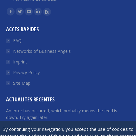
Find us on:
Facebook
Twitter
YouTube
Linkedin
Euroquity
page
page
page
page
page
ACCES RAPIDES
opens
opens
opens
opens
opens
in
in
in
in
in
FAQ
new
new
new
new
new
Networks of Business Angels
window
window
window
window
window
Imprint
Privacy Policy
Site Map
ACTUALITES RECENTES
An error has occurred, which probably means the feed is
down. Try again later.
By continuing your navigation, you accept the use of cookies to