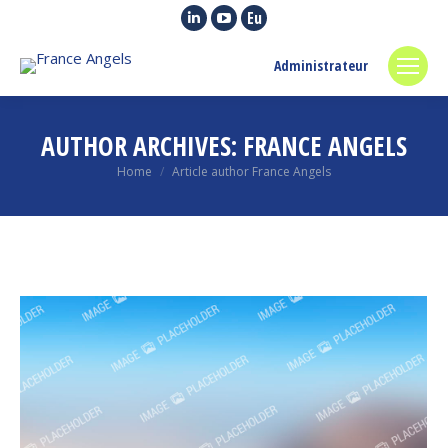
Linkedin
YouTube
Euroquity
page
page
page
Administrateur
opens
opens
opens
in
in
in
new
new
new
AUTHOR ARCHIVES:
FRANCE ANGELS
window
window
window
You are here:
Home
Article author France Angels