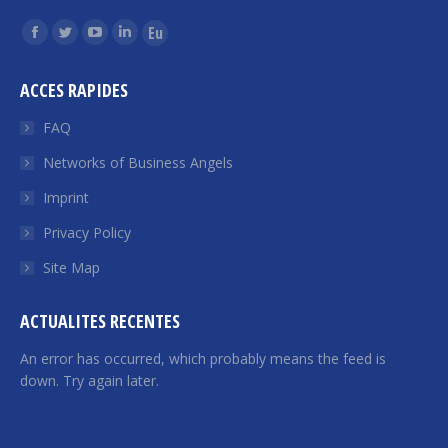
Find us on:
Facebook
Twitter
YouTube
Linkedin
Euroquity
page
page
page
page
page
ACCES RAPIDES
opens
opens
opens
opens
opens
in
in
in
in
in
FAQ
new
new
new
new
new
Networks of Business Angels
window
window
window
window
window
Imprint
Privacy Policy
Site Map
ACTUALITES RECENTES
An error has occurred, which probably means the feed is
down. Try again later.