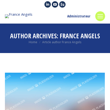
Linkedin
YouTube
Euroquity
page
page
page
Administrateur
opens
opens
opens
in
in
in
new
new
new
AUTHOR ARCHIVES:
FRANCE ANGELS
window
window
window
You are here:
Home
Article author France Angels