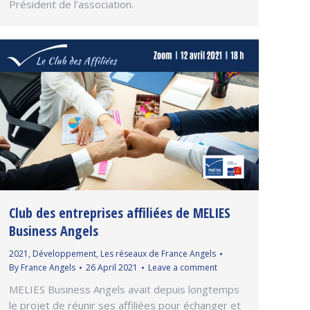
Président de l’association.
Club des entreprises affiliées de MELIES
Business Angels
2021
,
Développement
,
Les réseaux de France Angels
By
France Angels
26 April 2021
Leave a comment
MELIES Business Angels avait depuis longtemps
le projet de réunir ses affiliées pour échanger et