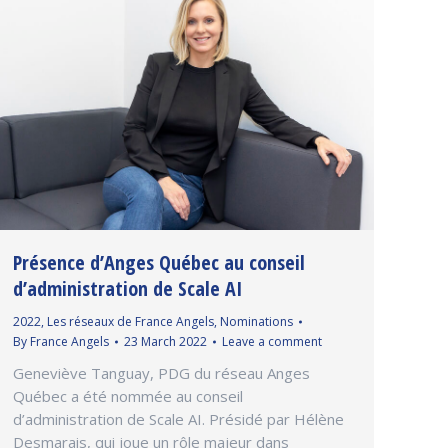
Présence d’Anges Québec au conseil
d’administration de Scale AI
2022
,
Les réseaux de France Angels
,
Nominations
By
France Angels
23 March 2022
Leave a comment
Geneviève Tanguay, PDG du réseau Anges
Québec a été nommée au conseil
d’administration de Scale AI. Présidé par Hélène
Desmarais, qui joue un rôle majeur dans