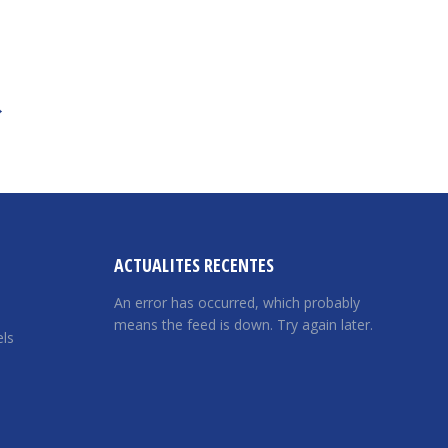
→
ACTUALITES RECENTES
An error has occurred, which probably
means the feed is down. Try again later.
ls