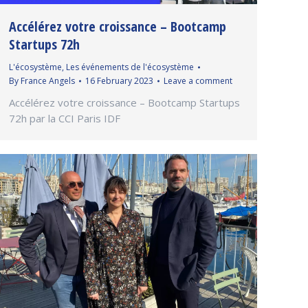
Accélérez votre croissance – Bootcamp
Startups 72h
L'écosystème
,
Les événements de l'écosystème
By
France Angels
16 February 2023
Leave a comment
Accélérez votre croissance – Bootcamp Startups
72h par la CCI Paris IDF