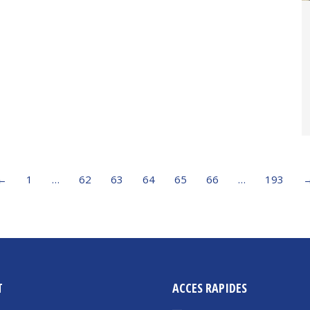
←
1
…
62
63
64
65
66
…
193
T
ACCES RAPIDES