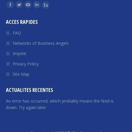
Find us on:
Facebook
Twitter
YouTube
Linkedin
Euroquity
page
page
page
page
page
ACCES RAPIDES
opens
opens
opens
opens
opens
in
in
in
in
in
FAQ
new
new
new
new
new
Networks of Business Angels
window
window
window
window
window
Imprint
Privacy Policy
Site Map
ACTUALITES RECENTES
An error has occurred, which probably means the feed is
down. Try again later.