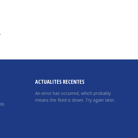
→
ACTUALITES RECENTES
An error has occurred, which probably
means the feed is down. Try again later.
ls