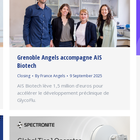
Grenoble Angels accompagne AIS
Biotech
Closing
By
France Angels
9 September 2025
AIS Biotech lève 1,5 million d’euros pour
accélérer le développement préclinique de
GlycoFlu.