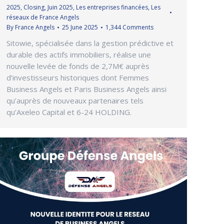
2025
,
Closing
,
Juin 2025
,
Les entreprises financées
,
Les
réseaux de France Angels
By
France Angels
25 June 2025
1,344 Comments
Sitowie, spécialisée dans la gestion prédictive et
durable des actifs immobiliers, réalise une
nouvelle levée de fonds de 2,7M€ auprès
d’investisseurs historiques dont Femmes
Business Angels et Paris Business Angels ainsi
qu’auprès de nouveaux partenaires tels
qu’Axeleo Capital et 6-24 HOLDING.