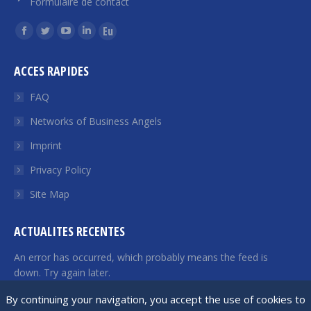
Formulaire de contact
Find us on:
Facebook
Twitter
YouTube
Linkedin
Euroquity
page
page
page
page
page
ACCES RAPIDES
opens
opens
opens
opens
opens
in
in
in
in
in
FAQ
new
new
new
new
new
Networks of Business Angels
window
window
window
window
window
Imprint
Privacy Policy
Site Map
ACTUALITES RECENTES
An error has occurred, which probably means the feed is
down. Try again later.
By continuing your navigation, you accept the use of cookies to