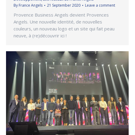
By
France Angels
21 September 2020
Leave a comment
Provence Business Angels devient Provences
Angels. Une nouvelle identité, de nouvelles
couleurs, un nouveau logo et un site qui fait peau
neuve, à (re)découvrir ici !