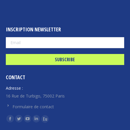
INSCRIPTION NEWSLETTER
CONTACT
Adresse :
16 Rue de Turbigo, 75002 Paris
Formulaire de contact
Find us on:
Facebook
Twitter
YouTube
Linkedin
Euroquity
page
page
page
page
page