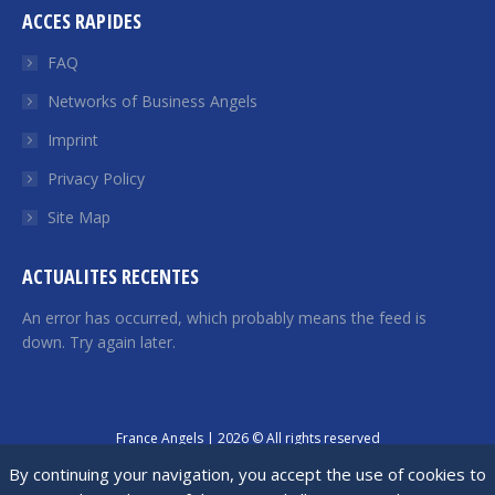
ACCES RAPIDES
opens
opens
opens
opens
opens
in
in
in
in
in
FAQ
new
new
new
new
new
Networks of Business Angels
window
window
window
window
window
Imprint
Privacy Policy
Site Map
ACTUALITES RECENTES
An error has occurred, which probably means the feed is
down. Try again later.
France Angels | 2026 © All rights reserved
By continuing your navigation, you accept the use of cookies to