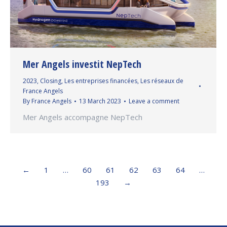
Mer Angels investit NepTech
2023
,
Closing
,
Les entreprises financées
,
Les réseaux de
France Angels
By
France Angels
13 March 2023
Leave a comment
Mer Angels accompagne NepTech
←
1
…
60
61
62
63
64
…
193
→